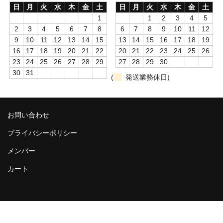
marimekko
日
月
火
水
木
金
土
日
月
火
水
木
金
土
1
1
2
3
4
5
tampella
2
3
4
5
6
7
8
6
7
8
9
10
11
12
9
10
11
12
13
14
15
13
14
15
16
17
18
19
finlayson
16
17
18
19
20
21
22
20
21
22
23
24
25
26
23
24
25
26
27
28
29
27
28
29
30
other
30
31
(
発送業務休日)
handcraft
白樺
お問い合わせ
teak
プライバシーポリシー
interior
メンバー
カート
other